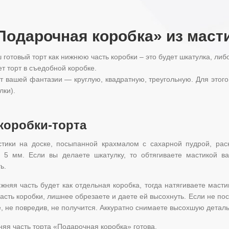
«Подарочная коробка» из мас
 готовый торт как нижнюю часть коробки – это будет шкатулка, либ
т торт в съедобной коробке.
 вашей фантазии — круглую, квадратную, треугольную. Для этог
лки).
коробки-торта
стики на доске, посыпанной крахмалом с сахарной пудрой, раск
 5 мм. Если вы делаете шкатулку, то обтягиваете мастикой в
ь.
жняя часть будет как отдельная коробка, тогда натягиваете мас
сть коробки, лишнее обрезаете и даете ей высохнуть. Если не пос
е, не повредив, не получится. Аккуратно снимаете высохшую деталь
няя часть торта «Подарочная коробка» готова.