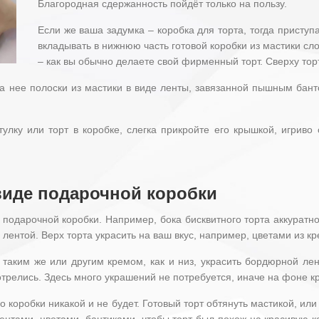
Благородная сдержанность пойдёт только на пользу.
Если же ваша задумка – коробка для торта, тогда присту
вкладывать в нижнюю часть готовой коробки из мастики сло
– как вы обычно делаете свой фирменный торт. Сверху тор
 нее полоски из мастики в виде ленты, завязанной пышным банто
тулку или торт в коробке, слегка прикройте его крышкой, игрив
 виде подарочной коробки
 подарочной коробки. Например, бока бисквитного торта аккура
 лентой. Верх торта украсить на ваш вкус, например, цветами из кр
о таким же или другим кремом, как и низ, украсить бордюрной ле
отрелись. Здесь много украшений не потребуется, иначе на фоне 
о коробки никакой и не будет. Готовый торт обтянуть мастикой, или
нтами, цветами, бантиками, чтобы торт был похож на красивую ко