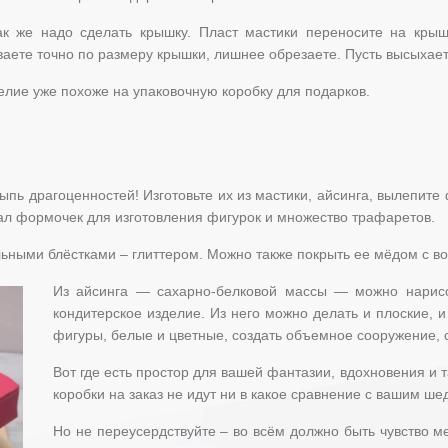
ак же надо сделать крышку. Пласт мастики переносите на кры
аете точно по размеру крышки, лишнее обрезаете. Пусть высыхает
лие уже похоже на упаковочную коробку для подарков.
пь драгоценностей! Изготовьте их из мастики, айсинга, вылепите ф
ал формочек для изготовления фигурок и множество трафаретов.
альными блёстками – глиттером. Можно также покрыть ее мёдом с в
Из айсинга — сахарно-белковой массы — можно нарисов
кондитерское изделие. Из него можно делать и плоские,
фигуры, белые и цветные, создать объемное сооружение,
Вот где есть простор для вашей фантазии, вдохновения и
коробки на заказ не идут ни в какое сравнение с вашим ше
Но не переусердствуйте – во всём должно быть чувство м