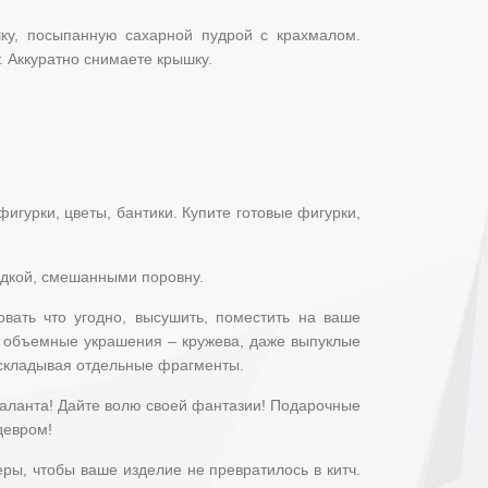
шку, посыпанную сахарной пудрой с крахмалом.
. Аккуратно снимаете крышку.
игурки, цветы, бантики. Купите готовые фигурки,
одкой, смешанными поровну.
ать что угодно, высушить, поместить на ваше
 и объемные украшения – кружева, даже выпуклые
 складывая отдельные фрагменты.
 таланта! Дайте волю своей фантазии! Подарочные
девром!
еры, чтобы ваше изделие не превратилось в китч.