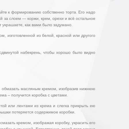
пайте к формированию собственно торта. Его надо
й за слоем — коржи, крем, орехи и всё остальное
т украшаете, как вами было задумано.
м, изготовленной из белой, красной или другого
о сдвинутой набекрень, чтобы хорошо было видно
тно обмазать масляным кремом, изобразив нижнюю
ема – получится коробка с цветами.
нтой или лентами из крема и слегка прикрыть ею
крышки потеряется содержимое коробки.
 смазать кремом, изображая коробку, украсить его
робку с крышкой. Естественно, такой торт можно