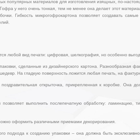
х популярных материалов для изготовления изящных, по-настоя
офра у него очень тонкая, тем не менее она делает этот материа
бочки. Гибкость микрогофрокартона позволяет создавать самые
елий.
тся любой вид печати: цифровая, шелкография, но особенно выго
ковки, сделанные из дизайнерского картона. Разнообразная фак
шедевр. На гладкую поверхность ложится любая печать, на факту
поздравительная открыточка, прикрепленная к коробке. Она до
 позволяет выполнить послепечатную обработку: ламинацию, тис
 можно оформить различными приемами декорирования.
го подхода к созданию упаковки – она должна быть эксклюзивной